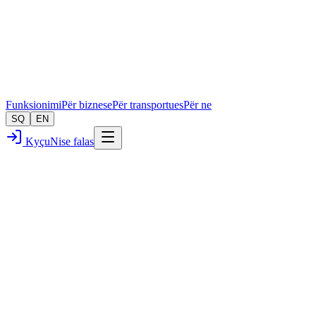
Funksionimi
Për biznese
Për transportues
Për ne
SQ
EN
Kyçu
Nise falas