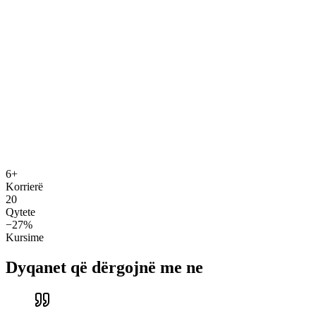
€3.12
Krahasohen
6+
Korrierë
20
Qytete
−27%
Kursime
Dyqanet që dërgojnë me ne